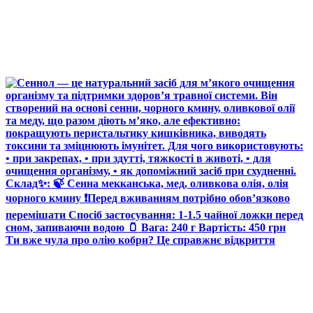
Ти вже чула про олію кобри? Це справжнє відкриття