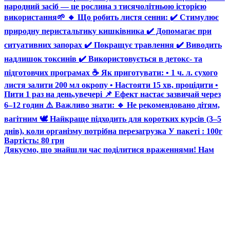
Дякуємо, що знайшли час поділитися враженнями! Нам