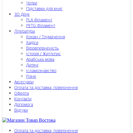
Чотки
Підставки для книг
3D Друк
PLA Філамент
PETG Філамент
Література
Коран / Тлумачення
Хадіси
Віровпевненість
Історія / Життєпис
Арабська мова
Дитячі
Ісламознавство
Різне
Аксесуари
Оплата та доставка, повернення
Оферта
Контакти
Допомога
Відгуки
Оплата та доставка, повернення