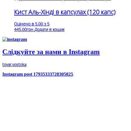
Кист Аль-Хінді в капсулах (120 капс)
Оцінено в
5.00
з 5
445.00
грн
Додати в кошик
Слідкуйте за нами в Instagram
tovar.vostoka
Instagram post 17935333728305825