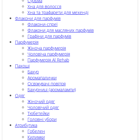
Сурьма
Хна для волосся
Хна та трафарети для мехенді
Флакони для парфумів
Флакони-спреї
Флакони для масляних парфумів
Графіни для парфумів
Парфумерія
Жіноча парфумерія
Чоловіча парфумерія
Парфумерія Al Rehab
Пахощі
Бахур
Аромапалички
Освіжувачі повітря
Бахурниці (аромалампи)
Одяг
Жіночий одяг
Чоловічий одяг
Тюбетейки
Головні убори
Атрибутика
Гобелен
Килимки