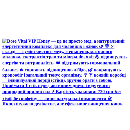
Якщо шукаєш делікатне, але ефективне очищення кишк