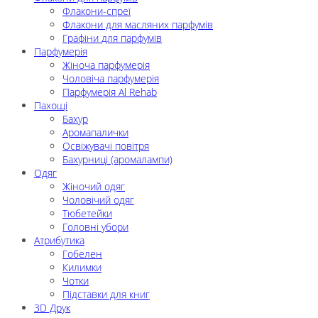
Флакони-спреї
Флакони для масляних парфумів
Графіни для парфумів
Парфумерія
Жіноча парфумерія
Чоловіча парфумерія
Парфумерія Al Rehab
Пахощі
Бахур
Аромапалички
Освіжувачі повітря
Бахурниці (аромалампи)
Одяг
Жіночий одяг
Чоловічий одяг
Тюбетейки
Головні убори
Атрибутика
Гобелен
Килимки
Чотки
Підставки для книг
3D Друк