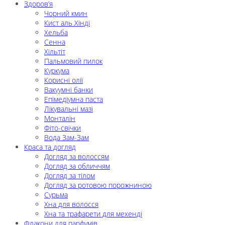
Здоров’я
Чорний кмин
Кист аль Хінді
Хельба
Сенна
Хільтіт
Пальмовий пилок
Куркума
Корисні олії
Вакуумні банки
Епімедіумна паста
Лікувальні мазі
Монталін
Фіто-свічки
Вода Зам-Зам
Краса та догляд
Догляд за волоссям
Догляд за обличчям
Догляд за тілом
Догляд за ротовою порожниною
Сурьма
Хна для волосся
Хна та трафарети для мехенді
Флакони для парфумів