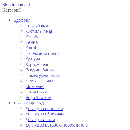
Skip to content
Категорії
Здоров’я
Чорний кмин
Кист аль Хінді
Хельба
Сенна
Хільтіт
Пальмовий пилок
Куркума
Корисні олії
Вакуумні банки
Епімедіумна паста
Лікувальні мазі
Монталін
Фіто-свічки
Вода Зам-Зам
Краса та догляд
Догляд за волоссям
Догляд за обличчям
Догляд за тілом
Догляд за ротовою порожниною