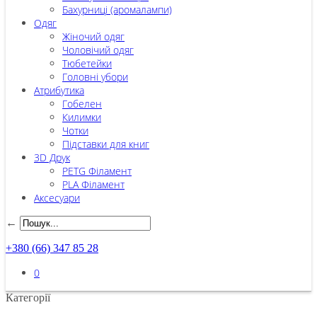
Бахурниці (аромалампи)
Одяг
Жіночий одяг
Чоловічий одяг
Тюбетейки
Головні убори
Атрибутика
Гобелен
Килимки
Чотки
Підставки для книг
3D Друк
PETG Філамент
PLA Філамент
Аксесуари
←
+380 (66) 347 85 28
0
Категорії