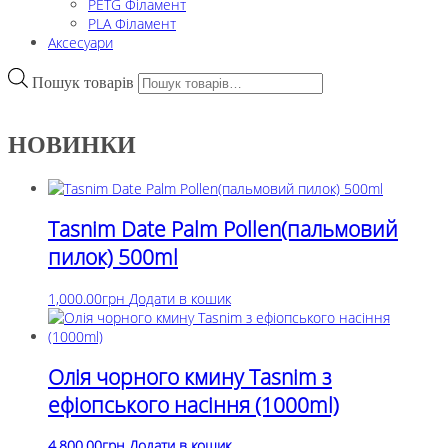
PETG Філамент
PLA Філамент
Аксесуари
Пошук товарів
НОВИНКИ
Tasnim Date Palm Pollen(пальмовий
пилок) 500ml
1,000.00
грн
Додати в кошик
Олія чорного кмину Tasnim з
ефіопського насіння (1000ml)
4,800.00
грн
Додати в кошик