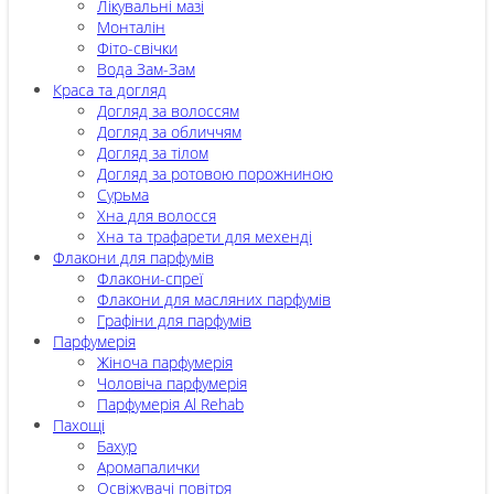
Лікувальні мазі
Монталін
Фіто-свічки
Вода Зам-Зам
Краса та догляд
Догляд за волоссям
Догляд за обличчям
Догляд за тілом
Догляд за ротовою порожниною
Сурьма
Хна для волосся
Хна та трафарети для мехенді
Флакони для парфумів
Флакони-спреї
Флакони для масляних парфумів
Графіни для парфумів
Парфумерія
Жіноча парфумерія
Чоловіча парфумерія
Парфумерія Al Rehab
Пахощі
Бахур
Аромапалички
Освіжувачі повітря