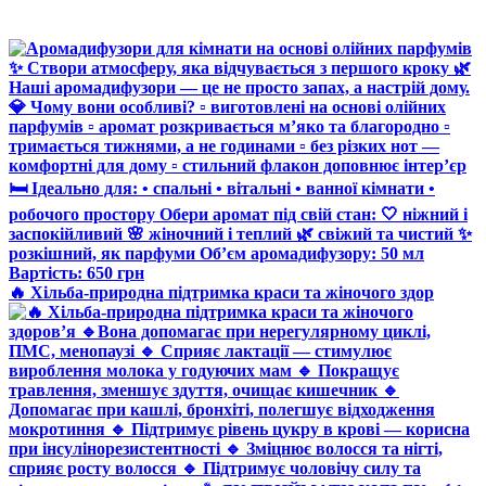
🔥 Хільба-природна підтримка краси та жіночого здор