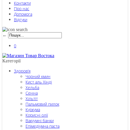
Контакти
Про нас
Допомога
Відгуки
←
0
Категорії
Здоров’я
Чорний кмин
Кист аль Хінді
Хельба
Сенна
Хільтіт
Пальмовий пилок
Куркума
Корисні олії
Вакуумні банки
Епімедіумна паста