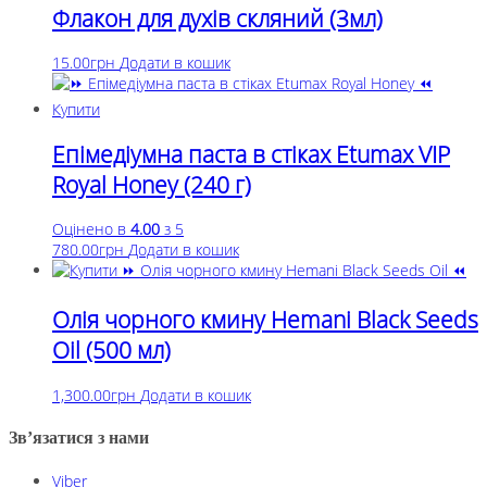
Флакон для духів скляний (3мл)
15.00
грн
Додати в кошик
Епімедіумна паста в стіках Etumax VIP
Royal Honey (240 г)
Оцінено в
4.00
з 5
780.00
грн
Додати в кошик
Олія чорного кмину Hemani Black Seeds
Oil (500 мл)
1,300.00
грн
Додати в кошик
Зв’язатися з нами
Viber