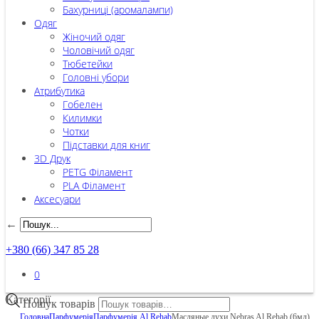
Бахурниці (аромалампи)
Одяг
Жіночий одяг
Чоловічий одяг
Тюбетейки
Головні убори
Атрибутика
Гобелен
Килимки
Чотки
Підставки для книг
3D Друк
PETG Філамент
PLA Філамент
Аксесуари
←
+380 (66) 347 85 28
0
Категорії
Пошук товарів
Головна
Парфумерія
Парфумерія Al Rehab
Масляные духи Nebras Al Rehab (6мл)