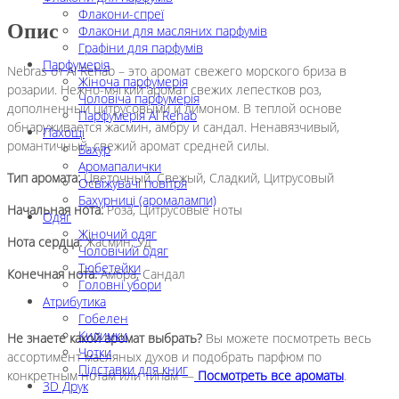
Флакони-спреї
Опис
Флакони для масляних парфумів
Графіни для парфумів
Парфумерія
Nebras от Al Rehab – это аромат свежего морского бриза в
Жіноча парфумерія
розарии. Нежно-мягкий аромат свежих лепестков роз,
Чоловіча парфумерія
дополненный цитрусовыми и лимоном. В теплой основе
Парфумерія Al Rehab
обнаруживается жасмин, амбру и сандал. Ненавязчивый,
Пахощі
романтичный, свежий аромат средней силы.
Бахур
Аромапалички
Тип аромата:
Цветочный, Свежый, Сладкий, Цитрусовый
Освіжувачі повітря
Бахурниці (аромалампи)
Начальная нота:
Роза, Цитрусовые ноты
Одяг
Жіночий одяг
Нота сердца:
Жасмин, Уд
Чоловічий одяг
Тюбетейки
Конечная нота:
Амбра, Сандал
Головні убори
Атрибутика
Гобелен
Килимки
Не знаете какой аромат выбрать?
Вы можете посмотреть весь
Чотки
ассортимент масляных духов и подобрать парфюм по
Підставки для книг
конкретным нотам или типам —
Посмотреть все ароматы
.
3D Друк