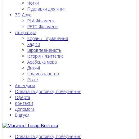
Чотки
Підставки для книг
3D Друк
PLA Філамент
PETG Філамент
Література
Коран / Тлумачення
Хадіси
Віровпевненість
Історія / Життєпис
Арабська мова
Дитячі
Ісламознавство
Різне
Аксесуари
Оплата та доставка, повернення
Оферта
Контакти
Допомога
Відгуки
Оплата та доставка, повернення