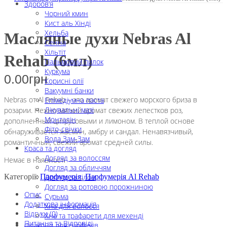
Здоров’я
Чорний кмин
Кист аль Хінді
Хельба
Масляные духи Nebras Al
Сенна
Хільтіт
Rehab (6мл)
Пальмовий пилок
Куркума
0.00
грн
Корисні олії
Вакуумні банки
Nebras от Al Rehab – это аромат свежего морского бриза в
Епімедіумна паста
Лікувальні мазі
розарии. Нежно-мягкий аромат свежих лепестков роз,
Монталін
дополненный цитрусовыми и лимоном. В теплой основе
Фіто-свічки
обнаруживается жасмин, амбру и сандал. Ненавязчивый,
Вода Зам-Зам
романтичный, свежий аромат средней силы.
Краса та догляд
Догляд за волоссям
Немає в наявності
Догляд за обличчям
Догляд за тілом
Категорії:
Парфумерія
,
Парфумерія Al Rehab
Догляд за ротовою порожниною
Опис
Сурьма
Додаткова інформація
Хна для волосся
Відгуки (0)
Хна та трафарети для мехенді
Питання та Відповіді
Флакони для парфумів