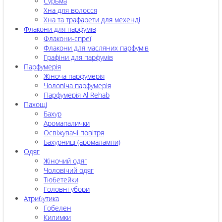
Сурьма
Хна для волосся
Хна та трафарети для мехенді
Флакони для парфумів
Флакони-спреї
Флакони для масляних парфумів
Графіни для парфумів
Парфумерія
Жіноча парфумерія
Чоловіча парфумерія
Парфумерія Al Rehab
Пахощі
Бахур
Аромапалички
Освіжувачі повітря
Бахурниці (аромалампи)
Одяг
Жіночий одяг
Чоловічий одяг
Тюбетейки
Головні убори
Атрибутика
Гобелен
Килимки