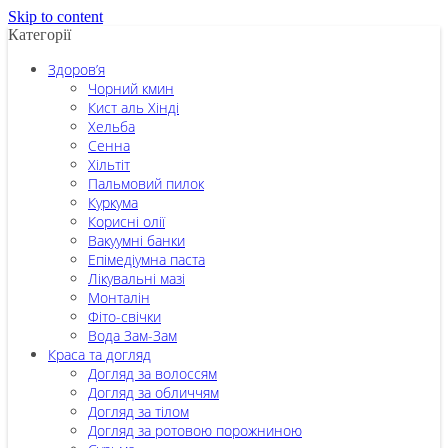
Skip to content
Категорії
Здоров’я
Чорний кмин
Кист аль Хінді
Хельба
Сенна
Хільтіт
Пальмовий пилок
Куркума
Корисні олії
Вакуумні банки
Епімедіумна паста
Лікувальні мазі
Монталін
Фіто-свічки
Вода Зам-Зам
Краса та догляд
Догляд за волоссям
Догляд за обличчям
Догляд за тілом
Догляд за ротовою порожниною