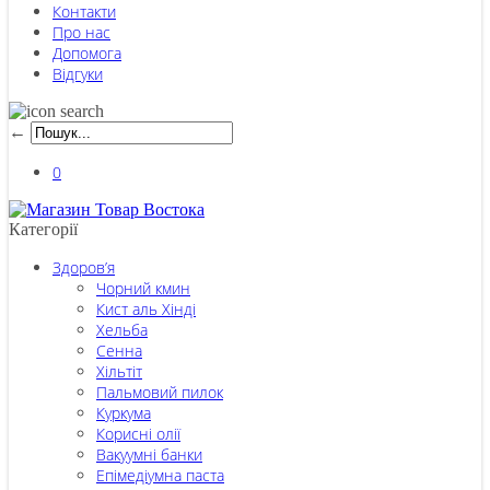
Контакти
Про нас
Допомога
Відгуки
←
0
Категорії
Здоров’я
Чорний кмин
Кист аль Хінді
Хельба
Сенна
Хільтіт
Пальмовий пилок
Куркума
Корисні олії
Вакуумні банки
Епімедіумна паста