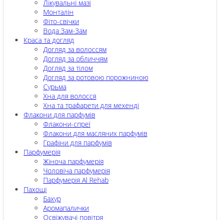
Лікувальні мазі
Монталін
Фіто-свічки
Вода Зам-Зам
Краса та догляд
Догляд за волоссям
Догляд за обличчям
Догляд за тілом
Догляд за ротовою порожниною
Сурьма
Хна для волосся
Хна та трафарети для мехенді
Флакони для парфумів
Флакони-спреї
Флакони для масляних парфумів
Графіни для парфумів
Парфумерія
Жіноча парфумерія
Чоловіча парфумерія
Парфумерія Al Rehab
Пахощі
Бахур
Аромапалички
Освіжувачі повітря