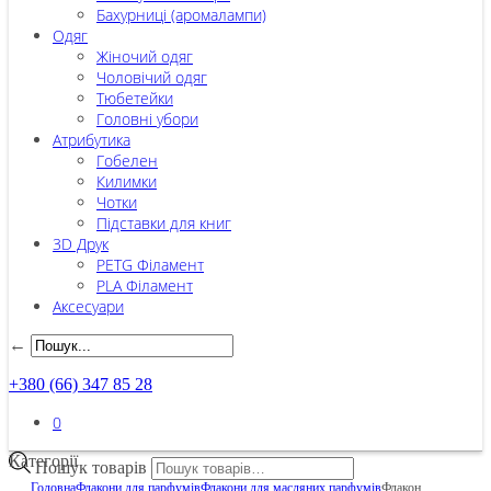
Бахурниці (аромалампи)
Одяг
Жіночий одяг
Чоловічий одяг
Тюбетейки
Головні убори
Атрибутика
Гобелен
Килимки
Чотки
Підставки для книг
3D Друк
PETG Філамент
PLA Філамент
Аксесуари
←
+380 (66) 347 85 28
0
Категорії
Пошук товарів
Головна
Флакони для парфумів
Флакони для масляних парфумів
Флакон