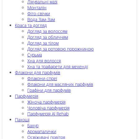
Лікувальні мазі
Монталін
Фіто-свічки
Вода Зам-Зам
Краса та догляд
Догляд за волоссям
Догляд за обличчям
Догляд за тілом
Догляд за ротовою порожниною
Сурьма
Хна для волосся
Хна та трафарети для мехенді
Флакони для парфумів
Флакони-спреї
Флакони для масляних парфумів
Графіни для парфумів
Парфумерія
Жіноча парфумерія
Чоловіча парфумерія
Парфумерія Al Rehab
Пахощі
Бахур
Аромапалички
Освіжувачі повітря