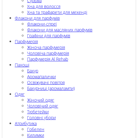
Сурьма
Хна для волосся
Хна та трафарети для мехенді
Флакони для парфумів
Флакони-спреї
Флакони для масляних парфумів
Графіни для парфумів
Парфумерія
Жіноча парфумерія
Чоловіча парфумерія
Парфумерія Al Rehab
Пахощі
Бахур
Аромапалички
Освіжувачі повітря
Бахурниці (аромалампи)
Одяг
Жіночий одяг
Чоловічий одяг
Тюбетейки
Головні убори
Атрибутика
Гобелен
Килимки