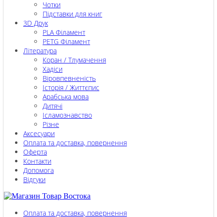
Чотки
Підставки для книг
3D Друк
PLA Філамент
PETG Філамент
Література
Коран / Тлумачення
Хадіси
Віровпевненість
Історія / Життєпис
Арабська мова
Дитячі
Ісламознавство
Різне
Аксесуари
Оплата та доставка, повернення
Оферта
Контакти
Допомога
Відгуки
Оплата та доставка, повернення