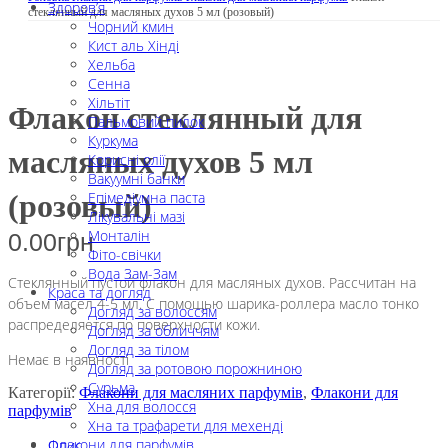
Здоров’я
стеклянный для масляных духов 5 мл (розовый)
Чорний кмин
Кист аль Хінді
Хельба
Сенна
Хільтіт
Флакон стеклянный для
Пальмовий пилок
Куркума
масляных духов 5 мл
Корисні олії
Вакуумні банки
Епімедіумна паста
(розовый)
Лікувальні мазі
Монталін
0.00
грн
Фіто-свічки
Вода Зам-Зам
Стеклянный пустой флакон для масляных духов. Рассчитан на
Краса та догляд
объем масел 4-5 мл. С помощью шарика-роллера масло тонко
Догляд за волоссям
распределяется по поверхности кожи.
Догляд за обличчям
Догляд за тілом
Немає в наявності
Догляд за ротовою порожниною
Сурьма
Категорії:
Флакони для масляних парфумів
,
Флакони для
Хна для волосся
парфумів
Хна та трафарети для мехенді
Флакони для парфумів
Опис