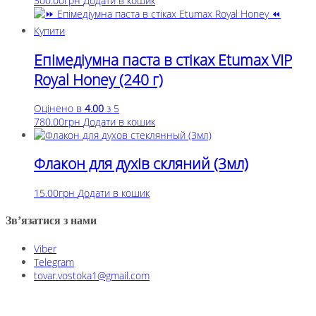
300.00
грн
Додати в кошик
Епімедіумна паста в стіках Etumax VIP
Royal Honey (240 г)
Оцінено в
4.00
з 5
780.00
грн
Додати в кошик
Флакон для духів скляний (3мл)
15.00
грн
Додати в кошик
Зв’язатися з нами
Viber
Telegram
tovar.vostoka1@gmail.com