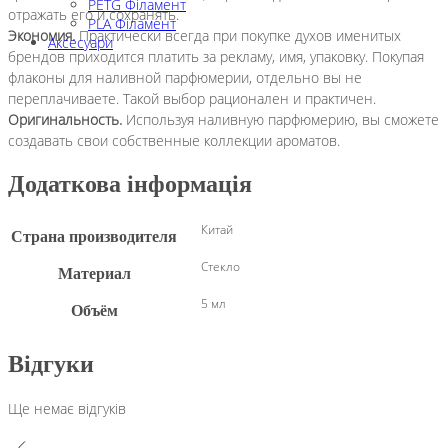
PETG Філамент
отражать его и сохранять.
PLA Філамент
Экономия.
Практически всегда при покупке духов именитых
Аксесуари
брендов приходится платить за рекламу, имя, упаковку. Покупая
флаконы для наливной парфюмерии, отдельно вы не
переплачиваете. Такой выбор рационален и практичен.
Оригинальность.
Используя наливную парфюмерию, вы сможете
создавать свои собственные коллекции ароматов.
Додаткова інформація
Китай
Страна производителя
Стекло
Материал
5 мл
Объём
Відгуки
Ще немає відгуків