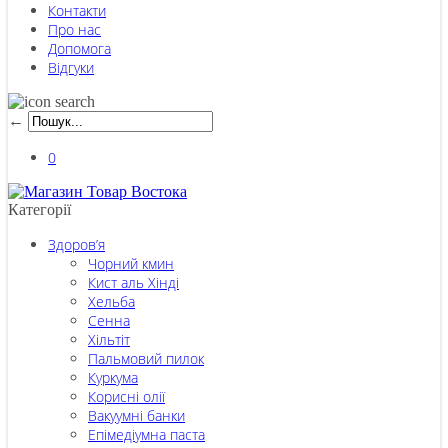
Контакти
Про нас
Допомога
Відгуки
←
0
Категорії
Здоров’я
Чорний кмин
Кист аль Хінді
Хельба
Сенна
Хільтіт
Пальмовий пилок
Куркума
Корисні олії
Вакуумні банки
Епімедіумна паста