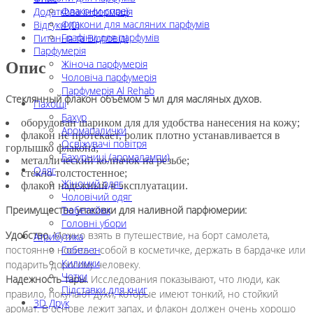
Флакони-спреї
Додаткова інформація
Флакони для масляних парфумів
Відгуки (0)
Графіни для парфумів
Питання та Відповіді
Парфумерія
Жіноча парфумерія
Опис
Чоловіча парфумерія
Парфумерія Al Rehab
Стеклянный флакон объёмом 5 мл для масляных духов.
Пахощі
Бахур
оборудован шариком для для удобства нанесения на кожу;
Аромапалички
флакон не протекает, ролик плотно устанавливается в
Освіжувачі повітря
горлышко флакона;
Бахурниці (аромалампи)
металлический колпачок на резьбе;
Одяг
стекло толстостенное;
Жіночий одяг
флакон надежный в эксплуатации.
Чоловічий одяг
Тюбетейки
Преимущества упаковки для наливной парфюмерии:
Головні убори
Удобство.
Можно взять в путешествие, на борт самолета,
Атрибутика
Гобелен
постоянно носить с собой в косметичке, держать в бардачке или
Килимки
подарить дорогому человеку.
Чотки
Надежность тары.
Исследования показывают, что люди, как
Підставки для книг
правило, покупают духи, которые имеют тонкий, но стойкий
3D Друк
аромат. В основе лежит запах, и флакон должен очень хорошо