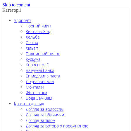
Skip to content
Категорії
Здоров’я
Чорний кмин
Кист аль Хінді
Хельба
Сенна
Хільтіт
Пальмовий пилок
Куркума
Корисні олії
Вакуумні банки
Епімедіумна паста
Лікувальні мазі
Монталін
Фіто-свічки
Вода Зам-Зам
Краса та догляд
Догляд за волоссям
Догляд за обличчям
Догляд за тілом
Догляд за ротовою порожниною