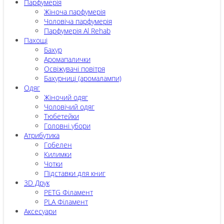
Парфумерія
Жіноча парфумерія
Чоловіча парфумерія
Парфумерія Al Rehab
Пахощі
Бахур
Аромапалички
Освіжувачі повітря
Бахурниці (аромалампи)
Одяг
Жіночий одяг
Чоловічий одяг
Тюбетейки
Головні убори
Атрибутика
Гобелен
Килимки
Чотки
Підставки для книг
3D Друк
PETG Філамент
PLA Філамент
Аксесуари