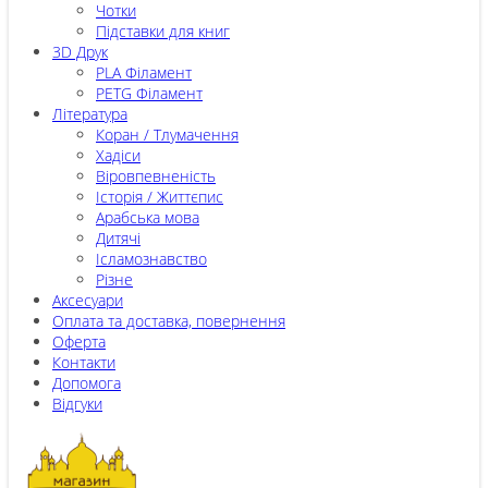
Чотки
Підставки для книг
3D Друк
PLA Філамент
PETG Філамент
Література
Коран / Тлумачення
Хадіси
Віровпевненість
Історія / Життєпис
Арабська мова
Дитячі
Ісламознавство
Різне
Аксесуари
Оплата та доставка, повернення
Оферта
Контакти
Допомога
Відгуки