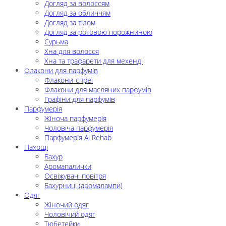
Догляд за волоссям
Догляд за обличчям
Догляд за тілом
Догляд за ротовою порожниною
Сурьма
Хна для волосся
Хна та трафарети для мехенді
Флакони для парфумів
Флакони-спреї
Флакони для масляних парфумів
Графіни для парфумів
Парфумерія
Жіноча парфумерія
Чоловіча парфумерія
Парфумерія Al Rehab
Пахощі
Бахур
Аромапалички
Освіжувачі повітря
Бахурниці (аромалампи)
Одяг
Жіночий одяг
Чоловічий одяг
Тюбетейки