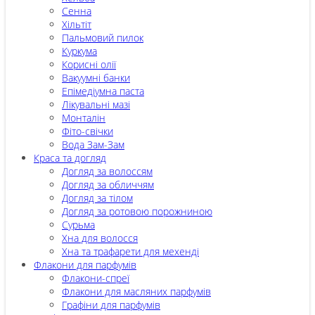
Сенна
Хільтіт
Пальмовий пилок
Куркума
Корисні олії
Вакуумні банки
Епімедіумна паста
Лікувальні мазі
Монталін
Фіто-свічки
Вода Зам-Зам
Краса та догляд
Догляд за волоссям
Догляд за обличчям
Догляд за тілом
Догляд за ротовою порожниною
Сурьма
Хна для волосся
Хна та трафарети для мехенді
Флакони для парфумів
Флакони-спреї
Флакони для масляних парфумів
Графіни для парфумів