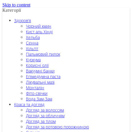
Skip to content
Категорії
Здоров’я
Чорний кмин
Кист аль Хінді
Хельба
Сенна
Хільтіт
Пальмовий пилок
Куркума
Корисні олії
Вакуумні банки
Епімедіумна паста
Лікувальні мазі
Монталін
Фіто-свічки
Вода Зам-Зам
Краса та догляд
Догляд за волоссям
Догляд за обличчям
Догляд за тілом
Догляд за ротовою порожниною