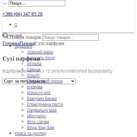
←
+380 (66) 347 85 28
0
Категорії
Пошук товарів
Головна
Пахощі
Сухі парфуми
Здоров’я
Чорний кмин
Кист аль Хінді
Сухі парфуми
Хельба
Сенна
Відображаються усі з 12 результатів
Sorted by popularity
Хільтіт
Пальмовий пилок
Куркума
Корисні олії
Вакуумні банки
Епімедіумна паста
Лікувальні мазі
Монталін
Фіто-свічки
Вода Зам-Зам
Краса та догляд