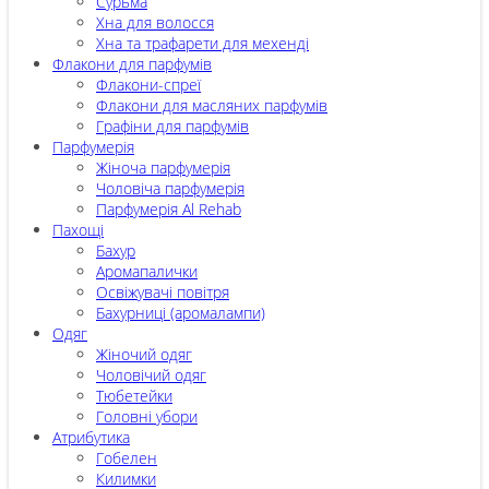
Сурьма
Хна для волосся
Хна та трафарети для мехенді
Флакони для парфумів
Флакони-спреї
Флакони для масляних парфумів
Графіни для парфумів
Парфумерія
Жіноча парфумерія
Чоловіча парфумерія
Парфумерія Al Rehab
Пахощі
Бахур
Аромапалички
Освіжувачі повітря
Бахурниці (аромалампи)
Одяг
Жіночий одяг
Чоловічий одяг
Тюбетейки
Головні убори
Атрибутика
Гобелен
Килимки